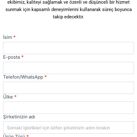
ekibimiz, kaliteyi sağlamak ve özenli ve düşünceli bir hizmet
sunmak için kapsamlı deneyimlerini kullanarak süreç boyunca
takip edecektir.
Bize
İsim
*
Ulaşın
Ana
E-posta
*
Telefon/WhatsApp
*
Ülke
*
Şirketinizin adı
Ürün Türü
*