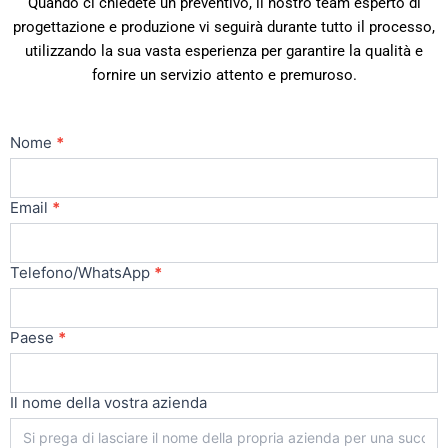
Quando ci chiedete un preventivo, il nostro team esperto di
progettazione e produzione vi seguirà durante tutto il processo,
utilizzando la sua vasta esperienza per garantire la qualità e
fornire un servizio attento e premuroso.
Contatti
Nome
*
Principale
Email
*
Telefono/WhatsApp
*
Paese
*
Il nome della vostra azienda