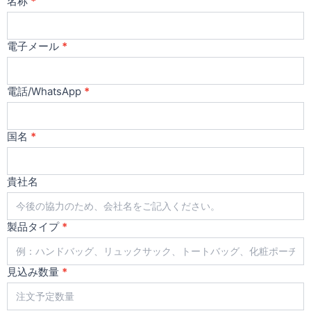
お
名称
*
問
い
合
電子メール
*
わ
せ
電話/WhatsApp
*
国名
*
貴社名
製品タイプ
*
見込み数量
*