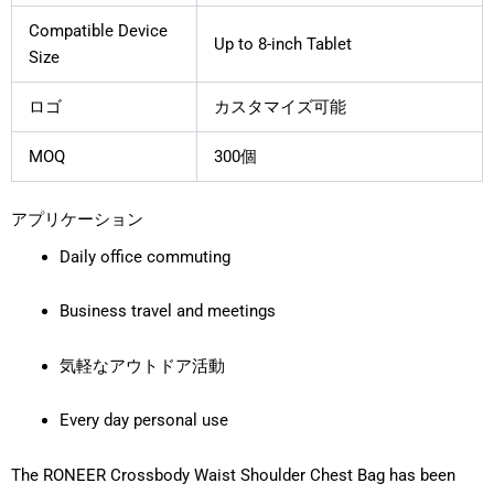
Compatible Device
Up to 8-inch Tablet
Size
ロゴ
カスタマイズ可能
MOQ
300個
アプリケーション
Daily office commuting
Business travel and meetings
気軽なアウトドア活動
Every day personal use
The RONEER Crossbody Waist Shoulder Chest Bag has been