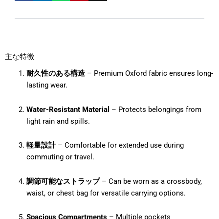
主な特徴
耐久性のある構造
– Premium Oxford fabric ensures long-
lasting wear.
Water-Resistant Material
– Protects belongings from
light rain and spills.
軽量設計
– Comfortable for extended use during
commuting or travel.
調節可能なストラップ
– Can be worn as a crossbody,
waist, or chest bag for versatile carrying options.
Spacious Compartments
– Multiple pockets