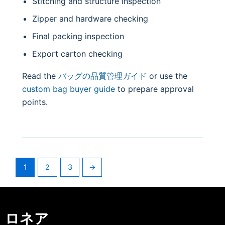
Stitching and structure inspection
Zipper and hardware checking
Final packing inspection
Export carton checking
Read the
バッグの品質管理ガイド
or use the
custom bag buyer guide
to prepare approval
points.
1
2
3
→
ロネア