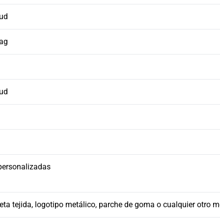
tud
Bag
tud
personalizadas
ueta tejida, logotipo metálico, parche de goma o cualquier otro