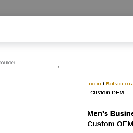
Inicio
/
Bolso cru
| Custom OEM
Men’s Busin
Custom OE