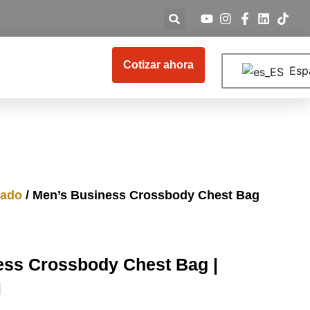
Cotizar ahora
Esp
zado
/ Men’s Business Crossbody Chest Bag
ess Crossbody Chest Bag |
M