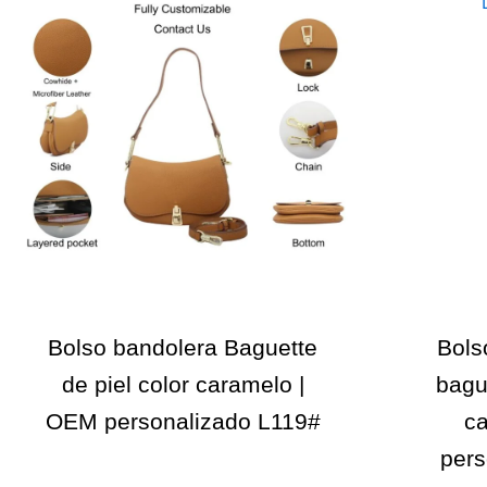
Bolso bandolera Baguette
Bols
de piel color caramelo |
bague
OEM personalizado L119#
c
pers