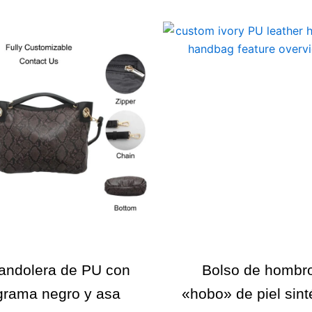
andolera de PU con
Bolso de hombro
rama negro y asa
«hobo» de piel sint