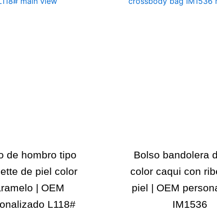
o de hombro tipo
Bolso bandolera d
tte de piel color
color caqui con ri
aramelo | OEM
piel | OEM person
onalizado L118#
IM1536