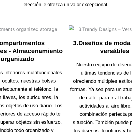
elección le ofrezca un valor excepcional.
Compartimentos
3.Diseños de moda -
ntes - Almacenamiento
versátiles
organizado
Nuestro equipo de diseño
s interiores multifuncionales
últimas tendencias de 
os ocultos, nuestras bolsas
ofreciendo múltiples estilo
rfectamente el teléfono, la
formas. Ya sea para un atue
s llaves, los auriculares, la
de calle, para ir al trab
ros objetos de uso diario. Los
actividades al aire libre
teriores de acceso rápido te
combinación perfecta p
uperar objetos sin esfuerzo,
situación. También puede p
ndolo todo organizado y
los diseños, logotipos y h