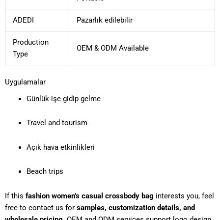
ADEDI
Pazarlık edilebilir
Production
OEM & ODM Available
Type
Uygulamalar
Günlük işe gidip gelme
Travel and tourism
Açık hava etkinlikleri
Beach trips
If this
fashion women’s casual crossbody bag
interests you, feel
free to contact us for
samples, customization details, and
wholesale pricing
. OEM and ODM services support logo design,