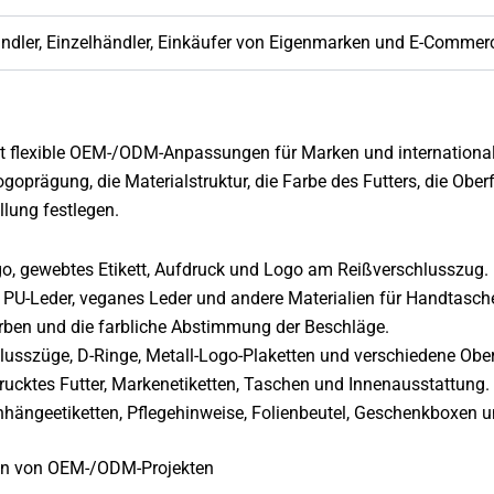
dler, Einzelhändler, Einkäufer von Eigenmarken und E-Commerc
t flexible OEM-/ODM-Anpassungen für Marken und internationale
oprägung, die Materialstruktur, die Farbe des Futters, die Ober
llung festlegen.
go, gewebtes Etikett, Aufdruck und Logo am Reißverschlusszug.
r, PU-Leder, veganes Leder und andere Materialien für Handtasch
rben und die farbliche Abstimmung der Beschläge.
chlusszüge, D-Ringe, Metall-Logo-Plaketten und verschiedene Ob
edrucktes Futter, Markenetiketten, Taschen und Innenausstattung.
Anhängeetiketten, Pflegehinweise, Folienbeutel, Geschenkboxen u
men von OEM-/ODM-Projekten