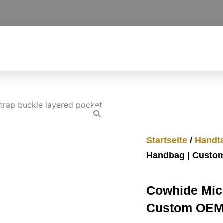
Startseite
/
Handt
Handbag | Custo
Cowhide Micr
Custom OEM