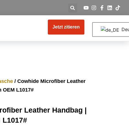
Jetzt zitieren
Deu
asche
/ Cowhide Microfiber Leather
m OEM L1017#
ofiber Leather Handbag |
 L1017#