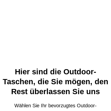
Die Wahl des richtigen
Outdoor-Taschenherstellers.
Hier sind die Outdoor-
Langlebige, funktionelle und
Taschen, die Sie mögen, den
individuell gestaltbare Outdoor-
Rest überlassen Sie uns
Taschen für Ihre Marke. Von
taktischen Rucksäcken bis hin zu
Trinkrucksäcken - wir erwecken Ihre
Wählen Sie Ihr bevorzugtes Outdoor-
Vision zum Leben.