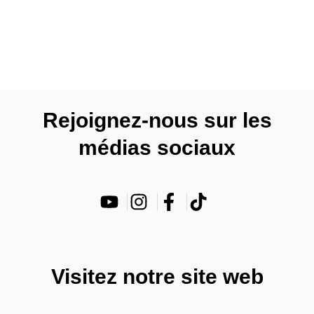
Merci à vous
Rejoignez-nous sur les
Votre demande a été soumise avec
succès. Notre équipe l'examinera et vous
médias sociaux
contactera dans les plus brefs délais.
Visitez notre site web