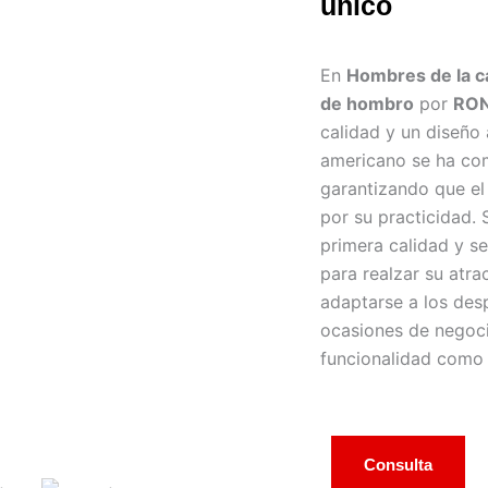
único
En
Hombres de la c
de hombro
por
RO
calidad y un diseño 
americano se ha co
garantizando que e
por su practicidad.
primera calidad y s
para realzar su atra
adaptarse a los desp
ocasiones de negoci
funcionalidad como 
Consulta