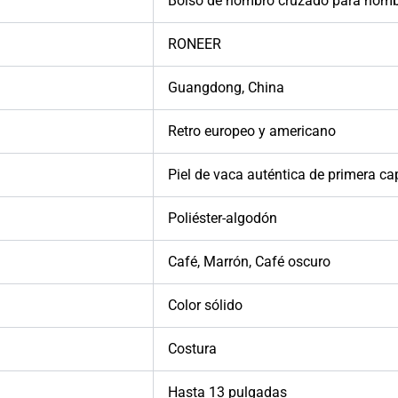
Bolso de hombro cruzado para hom
RONEER
Guangdong, China
Retro europeo y americano
Piel de vaca auténtica de primera ca
Poliéster-algodón
Café, Marrón, Café oscuro
Color sólido
Costura
Hasta 13 pulgadas