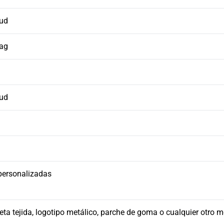
tud
Bag
tud
personalizadas
ueta tejida, logotipo metálico, parche de goma o cualquier otro