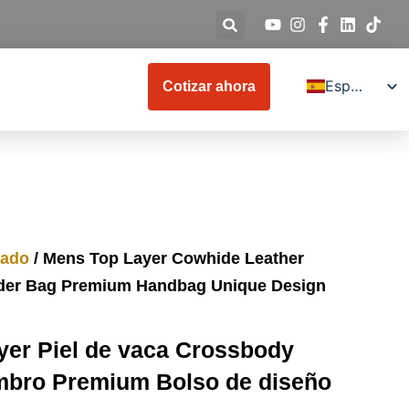
Español
Cotizar ahora
English
Deutsch
Français
Italiano
Русский
zado
/ Mens Top Layer Cowhide Leather
日本語
der Bag Premium Handbag Unique Design
العربية
Türkçe
yer Piel de vaca Crossbody
한국어
mbro Premium Bolso de diseño