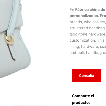
En
Fábrica china de
personalizados. P
brands, wholesalers
structured handbag w
gold-tone hardware,
customization. This
lining, hardware, si
and bulk handbag or
Consulta
Comparte el
producto: