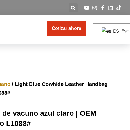
Cotizar ahora
Esp
mano
/ Light Blue Cowhide Leather Handbag
088#
l de vacuno azul claro | OEM
do L1088#